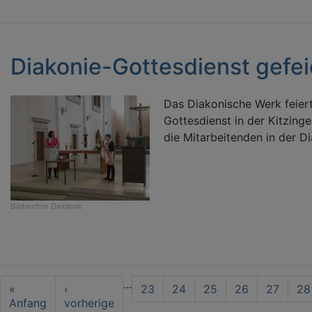
Diakonie-Gottesdienst gefei
Das Diakonische Werk feier
Gottesdienst in der Kitzinge
die Mitarbeitenden in der Di
Bildrechte
Dekanat
Seitennummerierung
…
First
«
Vorherige
‹
Seite
23
Seite
24
Seite
25
Seite
26
Seite
27
Se
28
page
Anfang
Seite
vorherige