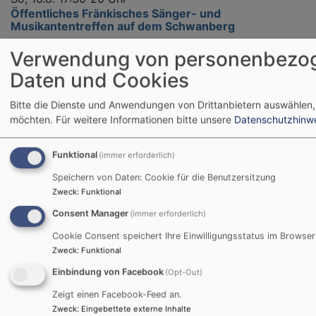
Öffentliches Fränkisches Sänger- und
Musikantentreffen auf dem Schwanberg
Sr. Dorothea Krauß CCR
Verwendung von personenbezo
Rödelsee
St. Michaelskirche, Schwanberg
Daten und Cookies
Bitte die Dienste und Anwendungen von Drittanbietern auswählen,
möchten.
Für weitere Informationen bitte unsere
Datenschutzhinw
Funktional
(immer erforderlich)
Speichern von Daten: Cookie für die Benutzersitzung
Zweck
:
Funktional
Consent Manager
(immer erforderlich)
Cookie Consent speichert Ihre Einwilligungsstatus im Browser
Zweck
:
Funktional
Einbindung von Facebook
(Opt-Out)
Zeigt einen Facebook-Feed an.
Zweck
:
Eingebettete externe Inhalte
So, 6.9. 15:30-16:45 Uhr