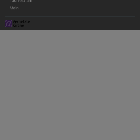
Tauffest am
Main