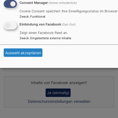
Consent Manager
(immer erforderlich)
Cookie Consent speichert Ihre Einwilligungsstatus im Browser
Zweck
:
Funktional
So, 6.9. 15:30-16:45 Uhr
Schloss- und Kirchenführung auf dem Schwanberg
Einbindung von Facebook
(Opt-Out)
Sr. Dorothea Krauß CCR
Zeigt einen Facebook-Feed an.
Rödelsee
Treffpunkt am Brunnen vor der St. Michaelskirche
Zweck
:
Eingebettete externe Inhalte
Alle Veranstaltungen
Auswahl akzeptieren
Facebook Widget
Inhalte von Facebook anzeigen?
Ja (einmalig)
Datenschutzeinstellungen verwalten