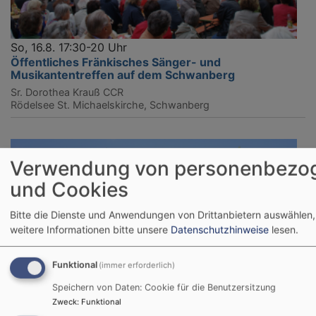
So, 16.8. 17:30-20 Uhr
Öffentliches Fränkisches Sänger- und
Musikantentreffen auf dem Schwanberg
Sr. Dorothea Krauß CCR
Rödelsee
St. Michaelskirche, Schwanberg
Verwendung von personenbezo
und Cookies
Bitte die Dienste und Anwendungen von Drittanbietern auswählen,
weitere Informationen bitte unsere
Datenschutzhinweise
lesen.
Funktional
(immer erforderlich)
Speichern von Daten: Cookie für die Benutzersitzung
Zweck
:
Funktional