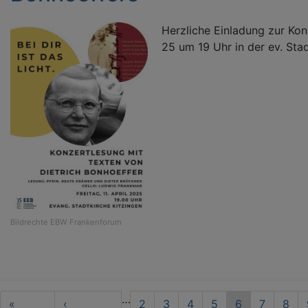
Herzliche Einladung zur Konz
25 um 19 Uhr in der ev. Stad
Bildrechte
EBW Frankenforum
Seitennummerierung
…
First
«
Vorherige
‹
Seite
2
Seite
3
Seite
4
Seite
5
Aktuelle
6
Seite
7
Seit
8