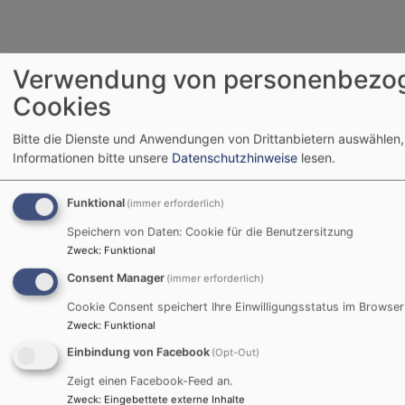
Verwendung von personenbezo
Cookies
Bitte die Dienste und Anwendungen von Drittanbietern auswählen,
Informationen bitte unsere
Datenschutzhinweise
lesen.
Funktional
(immer erforderlich)
Speichern von Daten: Cookie für die Benutzersitzung
Zweck
:
Funktional
Consent Manager
(immer erforderlich)
Cookie Consent speichert Ihre Einwilligungsstatus im Browser
Zweck
:
Funktional
Tageslosung
Einbindung von Facebook
(Opt-Out)
Zeigt einen Facebook-Feed an.
Du bist der Gott, der mir hilft; täglich harre ich auf
Zweck
:
Eingebettete externe Inhalte