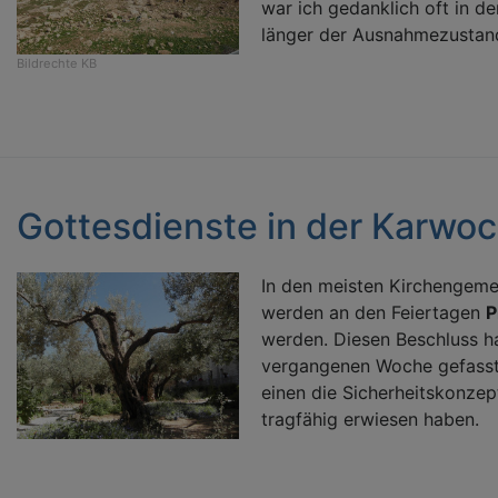
war ich gedanklich oft in d
länger der Ausnahmezustand
Bildrechte
KB
Gottesdienste in der Karwo
In den meisten Kirchengeme
werden an den Feiertagen
P
werden. Diesen Beschluss h
vergangenen Woche gefass
einen die Sicherheitskonzept
tragfähig erwiesen haben.