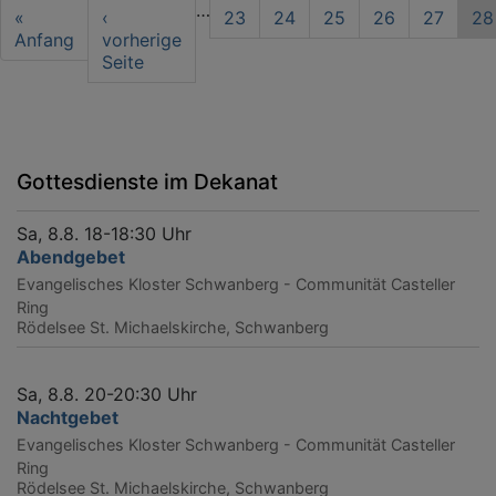
Seitennummerierung
…
First
«
Vorherige
‹
Seite
23
Seite
24
Seite
25
Seite
26
Seite
27
Ak
28
page
Anfang
Seite
vorherige
Se
Seite
Gottesdienste im Dekanat
Sa, 8.8. 18-18:30 Uhr
Abendgebet
Evangelisches Kloster Schwanberg - Communität Casteller
Ring
Rödelsee
St. Michaelskirche, Schwanberg
Sa, 8.8. 20-20:30 Uhr
Nachtgebet
Evangelisches Kloster Schwanberg - Communität Casteller
Ring
Rödelsee
St. Michaelskirche, Schwanberg