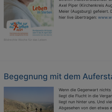
Axel Piper (Kirchenkreis Au
Meier (Augsburg) gefeiert.
hier live übertragen:
www.wo
Bildrechte
Woche für das Leben
Begegnung mit dem Aufers
​​​​​​​Wenn die Gegenwart nich
liegt die Flucht in die Verg
liegt nun hinter uns. Und vie
Abgesehen von den etwas 