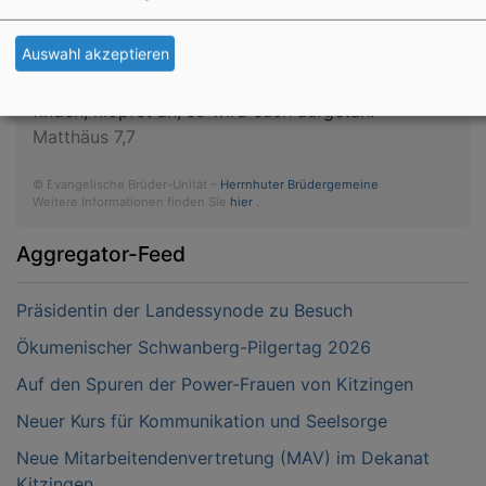
dich.
Psalm 25,5
Auswahl akzeptieren
Bittet, so wird euch gegeben; suchet, so werdet ihr
finden; klopfet an, so wird euch aufgetan.
Matthäus 7,7
© Evangelische Brüder-Unität –
Herrnhuter Brüdergemeine
Weitere Informationen finden Sie
hier
.
Aggregator-Feed
Präsidentin der Landessynode zu Besuch
Ökumenischer Schwanberg-Pilgertag 2026
Auf den Spuren der Power-Frauen von Kitzingen
Neuer Kurs für Kommunikation und Seelsorge
Neue Mitarbeitendenvertretung (MAV) im Dekanat
Kitzingen