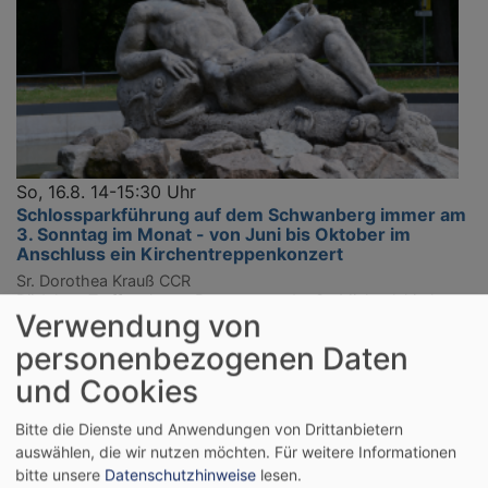
So, 16.8. 14-15:30 Uhr
Schlossparkführung auf dem Schwanberg immer am
3. Sonntag im Monat - von Juni bis Oktober im
Anschluss ein Kirchentreppenkonzert
Sr. Dorothea Krauß CCR
Rödelsee
Treffpunkt am Brunnen vor der St. Michaelskirche
Verwendung von
personenbezogenen Daten
und Cookies
Bitte die Dienste und Anwendungen von Drittanbietern
auswählen, die wir nutzen möchten.
Für weitere Informationen
bitte unsere
Datenschutzhinweise
lesen.