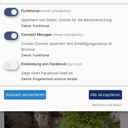
Funktional
(immer erforderlich)
Speichern von Daten: Cookie für die Benutzersitzung
Zweck
:
Funktional
Consent Manager
(immer erforderlich)
Cookie Consent speichert Ihre Einwilligungsstatus im
So, 16.8. 17:30-20 Uhr
Browser
Öffentliches Fränkisches Sänger- und
Zweck
:
Funktional
Musikantentreffen auf dem Schwanberg
Sr. Dorothea Krauß CCR
Einbindung von Facebook
(Opt-Out)
Rödelsee
St. Michaelskirche, Schwanberg
Zeigt einen Facebook-Feed an.
Zweck
:
Eingebettete externe Inhalte
Auswahl akzeptieren
Alle akzeptieren
Realisiert mit Klaro!