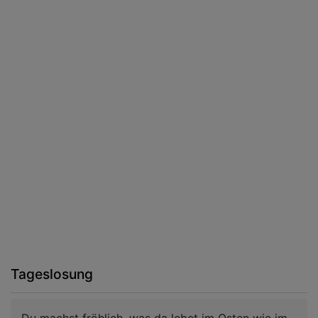
Tageslosung
Du machst fröhlich, was da lebet im Osten wie im