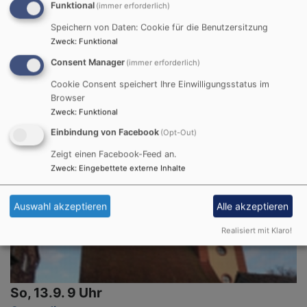
Sa, 12.9. 15:30-17 Uhr
Funktional
(immer erforderlich)
FrauenZeit - Frauen - Power - Stadtführung in
Speichern von Daten: Cookie für die Benutzersitzung
Kitzingen
Zweck
:
Funktional
Die Dekanatsfrauenbeauftragten (Julia Penka und Heike Schneller-
Consent Manager
(immer erforderlich)
Schneider) laden zur Frauenzeit ein.
Frau Schneller-Schneider/Frau Penka
Cookie Consent speichert Ihre Einwilligungsstatus im
Kitzingen
Paul-Eber-Haus
Browser
Zweck
:
Funktional
Einbindung von Facebook
(Opt-Out)
Zeigt einen Facebook-Feed an.
Zweck
:
Eingebettete externe Inhalte
Auswahl akzeptieren
Alle akzeptieren
Realisiert mit Klaro!
So, 13.9. 9 Uhr