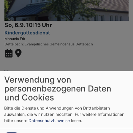
So, 6.9. 10:15 Uhr
Kindergottesdienst
Manuela Erk
Dettelbach
Evangelisches Gemeindehaus Dettebach
Verwendung von
Do, 10.9. 19:30 Uhr
personenbezogenen Daten
Bibelgesprächskreis
Pfr. Vogel
und Cookies
Schernau
Evangelisches Gemeindehaus Schernau
Bitte die Dienste und Anwendungen von Drittanbietern
auswählen, die wir nutzen möchten.
Für weitere Informationen
bitte unsere
Datenschutzhinweise
lesen.