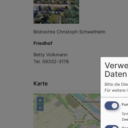
Bildrechte Christoph Schwethelm
Friedhof
Betty Volkmann
Tel. 09332-3178
Verwe
Daten
Karte
Bitte die Di
Für weitere 
+
Fun
−
Spe
Zwe
Con