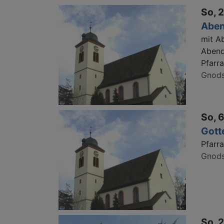
So, 2
Aben
mit A
Abend
Pfarr
Gnods
So, 6
Gott
Pfarr
Gnods
So, 2