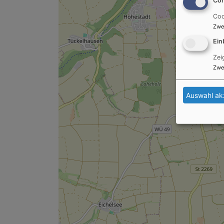
Coo
Zwe
Ein
Zei
Zwe
Auswahl ak