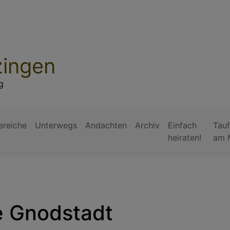
zingen
g
ereiche
Unterwegs
Andachten
Archiv
Einfach
Tauf
heiraten!
am 
 Gnodstadt