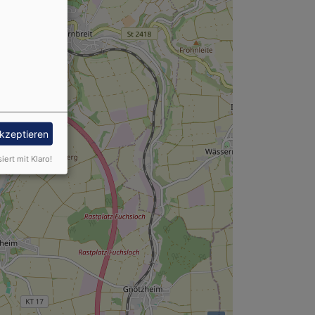
akzeptieren
siert mit Klaro!