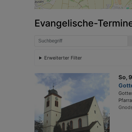
Evangelische-Termine 
Erweiterter Filter
So, 9
Gott
Gotte
Pfarr
Gnods