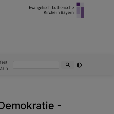
fest
Suche
Main
 Demokratie -