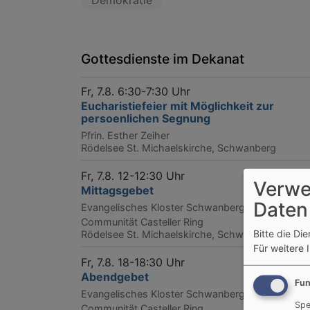
Demokratie
Gottesdienste im Dekanat
Fr, 7.8. 6:30-7:30 Uhr
Eucharistiefeier mit Möglichkeit zur
persoenlichen Segnung
Pfrin. Esther Zeiher
Rödelsee
St. Michaelskirche, Schwanberg
Fr, 7.8. 12-12:30 Uhr
Verwe
Mittagsgebet
Daten
Evangelisches Kloster Schwanberg -
Communität Casteller Ring
Bitte die Di
Rödelsee
St. Michaelskirche, Schwanberg
Für weitere 
Fr, 7.8. 18-18:30 Uhr
Abendgebet
Fun
Evangelisches Kloster Schwanberg -
Spe
Communität Casteller Ring