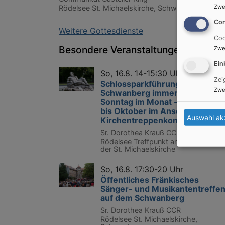
Zwe
Rödelsee
St. Michaelskirche, Schwanberg
Con
Weitere Gottesdienste
Coo
Besondere Veranstaltungen
Zwe
Ein
So, 16.8. 14-15:30 Uhr
Zei
Schlossparkführung auf dem
Zwe
Schwanberg immer am 3.
Sonntag im Monat - von Juni
bis Oktober im Anschluss ein
Auswahl ak
Kirchentreppenkonzert
Sr. Dorothea Krauß CCR
Rödelsee
Treffpunkt am Brunnen vor
der St. Michaelskirche
So, 16.8. 17:30-20 Uhr
Öffentliches Fränkisches
Sänger- und Musikantentreffe
auf dem Schwanberg
Sr. Dorothea Krauß CCR
Rödelsee
St. Michaelskirche,