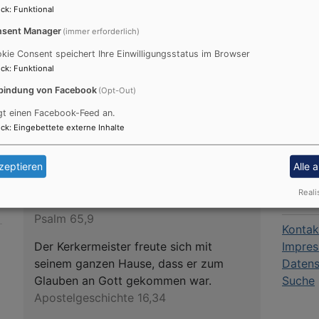
ck
:
Funktional
sent Manager
(immer erforderlich)
kie Consent speichert Ihre Einwilligungsstatus im Browser
ck
:
Funktional
bindung von Facebook
(Opt-Out)
gt einen Facebook-Feed an.
ck
:
Eingebettete externe Inhalte
Tageslosung
zeptieren
Alle 
https:
Du machst fröhlich, was da lebet im
Reali
Infor
Osten wie im Westen.
Psalm 65,9
Kontak
Der Kerkermeister freute sich mit
Impre
seinem ganzen Hause, dass er zum
Datens
n
Glauben an Gott gekommen war.
Suche
Apostelgeschichte 16,34