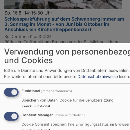
So, 16.8. 14-15:30 Uhr
Schlossparkführung auf dem Schwanberg immer am
3. Sonntag im Monat - von Juni bis Oktober im
Anschluss ein Kirchentreppenkonzert
Sr. Dorothea Krauß CCR
Rödelsee
Treffpunkt am Brunnen vor der St. Michaelskirche
Verwendung von personenbezo
und Cookies
Bitte die Dienste und Anwendungen von Drittanbietern auswählen,
Für weitere Informationen bitte unsere
Datenschutzhinweise
lesen.
Funktional
(immer erforderlich)
Speichern von Daten: Cookie für die Benutzersitzung
Zweck
:
Funktional
Consent Manager
(immer erforderlich)
Cookie Consent speichert Ihre Einwilligungsstatus im Browser