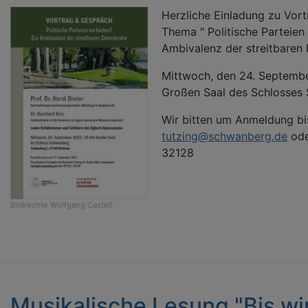
Herzliche Einladung zu Vor
Thema " Politische Parteien
Ambivalenz der streitbaren
Mittwoch, den 24. Septemb
Großen Saal des Schlosses
Wir bitten um Anmeldung bi
tutzing@schwanberg.de
ode
32128
Bildrechte
Wolfgang Castell
Musikalische Lesung "Bis wi