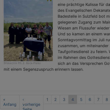
eine prächtige Kulisse für d
des Evangelischen Dekanate
Badestelle in Sulzfeld bot m
gelegenen Zugang zum Main
Wiesen am Flussufer wieder
Und so kamen an einem war
Sonntagvormittag im Juli r
zusammen, um miteinander e
Taufgottesdienst zu feiern. 
im Rahmen des Gottesdienst
sich an das Versprechen Got
Bildrechte
Pfr. E. Beck-Pieler
mit einem Segenszuspruch erinnern lassen.
Seitennummerierung
First
«
Vorherige
‹
Seite
1
Seite
2
Seite
3
Aktuelle
4
Seite
5
Seite
6
Seite
7
Se
8
page
Anfang
Seite
vorherige
Seite
Seite