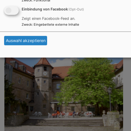
Zweck
:
Funktional
So, 16.8. 17:30-20 Uhr
Einbindung von Facebook
(Opt-Out)
Öffentliches Fränkisches Sänger- und
Zeigt einen Facebook-Feed an.
Musikantentreffen auf dem Schwanberg
Zweck
:
Eingebettete externe Inhalte
Sr. Dorothea Krauß CCR
Rödelsee
St. Michaelskirche, Schwanberg
Auswahl akzeptieren