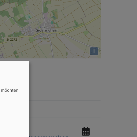
i
n möchten.