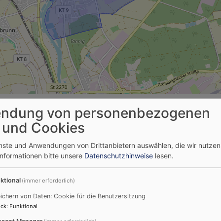
ndung von personenbezogenen
Liste mit Filter
 und Cookies
enste und Anwendungen von Drittanbietern auswählen, die wir nutze
Informationen bitte unsere
Datenschutzhinweise
lesen.
ktional
(immer erforderlich)
ichern von Daten: Cookie für die Benutzersitzung
.8. 10 Uhr
ck
:
Funktional
sent Manager