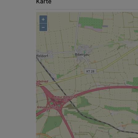
Karte
+
−