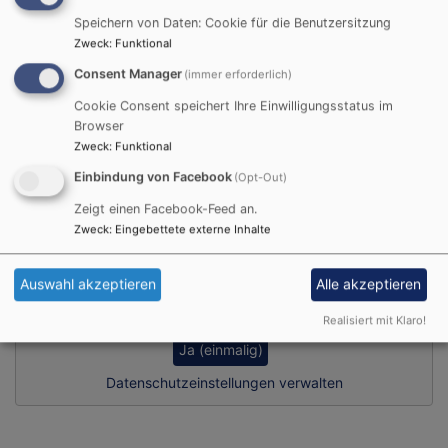
Speichern von Daten: Cookie für die Benutzersitzung
Zweck
:
Funktional
So, 6.9. 15:30-16:45 Uhr
Consent Manager
(immer erforderlich)
Schloss- und Kirchenführung auf dem Schwanberg
Cookie Consent speichert Ihre Einwilligungsstatus im
Sr. Dorothea Krauß CCR
Browser
Rödelsee
Treffpunkt am Brunnen vor der St. Michaelskirche
Zweck
:
Funktional
Einbindung von Facebook
(Opt-Out)
Alle Veranstaltungen
Zeigt einen Facebook-Feed an.
Zweck
:
Eingebettete externe Inhalte
Facebook Widget
Auswahl akzeptieren
Alle akzeptieren
Inhalte von Facebook anzeigen?
Realisiert mit Klaro!
Ja (einmalig)
Datenschutzeinstellungen verwalten