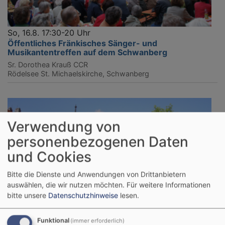
So, 16.8. 17:30-20 Uhr
Öffentliches Fränkisches Sänger- und
Musikantentreffen auf dem Schwanberg
Sr. Dorothea Krauß CCR
Rödelsee
St. Michaelskirche, Schwanberg
Verwendung von
personenbezogenen Daten
und Cookies
Bitte die Dienste und Anwendungen von Drittanbietern
auswählen, die wir nutzen möchten.
Für weitere Informationen
bitte unsere
Datenschutzhinweise
lesen.
Funktional
(immer erforderlich)