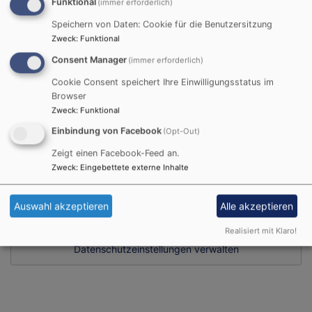
Funktional
(immer erforderlich)
Speichern von Daten: Cookie für die Benutzersitzung
So, 6.9. 15:30-16:45 Uhr
Zweck
:
Funktional
Schloss- und Kirchenführung auf dem Schwanberg
Sr. Dorothea Krauß CCR
Consent Manager
(immer erforderlich)
Rödelsee
Treffpunkt am Brunnen vor der St. Michaelskirche
Cookie Consent speichert Ihre Einwilligungsstatus im
Browser
Zweck
:
Funktional
Alle Veranstaltungen
Einbindung von Facebook
(Opt-Out)
Facebook Widget
Zeigt einen Facebook-Feed an.
Zweck
:
Eingebettete externe Inhalte
Inhalte von Facebook anzeigen?
Auswahl akzeptieren
Alle akzeptieren
Ja (einmalig)
Realisiert mit Klaro!
Datenschutzeinstellungen verwalten