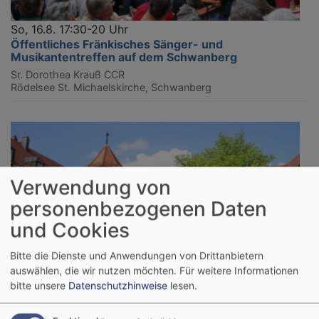
So, 16.8. 17:30-20 Uhr
Öffentliches Fränkisches Sänger- und
Musikantentreffen auf dem Schwanberg
Sr. Dorothea Krauß CCR
Rödelsee
St. Michaelskirche, Schwanberg
Verwendung von
personenbezogenen Daten
und Cookies
Bitte die Dienste und Anwendungen von Drittanbietern
auswählen, die wir nutzen möchten.
Für weitere Informationen
bitte unsere
Datenschutzhinweise
lesen.