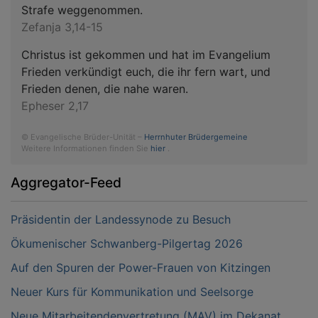
Strafe weggenommen.
Zefanja 3,14-15
Christus ist gekommen und hat im Evangelium
Frieden verkündigt euch, die ihr fern wart, und
Frieden denen, die nahe waren.
Epheser 2,17
© Evangelische Brüder-Unität –
Herrnhuter Brüdergemeine
Weitere Informationen finden Sie
hier
.
Aggregator-Feed
Präsidentin der Landessynode zu Besuch
Ökumenischer Schwanberg-Pilgertag 2026
Auf den Spuren der Power-Frauen von Kitzingen
Neuer Kurs für Kommunikation und Seelsorge
Neue Mitarbeitendenvertretung (MAV) im Dekanat