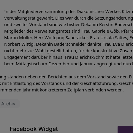
In der Mitgliederversammlung des Diakonischen Werkes Kitzi
Verwaltungsrat gewählt. Dies war durch die Satzungsänderung 
und zweiter Vorstand sind wie bisher Dekanin Kerstin Badersc
Mitglieder des Verwaltungsrates sind Frau Gabriele Göb, Pfarre
Martin Müller, Herr Wolfgang Saueracker, Frau Ursula Sattes, F
Norbert Wittig. Dekanin Baderschneider dankte Frau Eva Dieric
nicht mehr zur Wahl gestellt hatten, für die konstruktive Zus
Engagement darüber hinaus. Frau Dierichs-Schmitt hatte letzt
beim Mittagstisch im Dezember und Januar angeregt und durchg
ng standen neben den Berichten aus dem Vorstand sowie den Ein
s mit Entlastung des Vorstands und der Geschäftsführung. Geschäf
 kommenden Jahr mit konkreterem Zeitplan verbinden werden.
Archiv
Facebook Widget