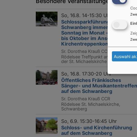
Besondere Veranstaltungen
Coo
Zwe
So, 16.8. 14-15:30 Uhr
Schlossparkführung auf dem
Ein
Schwanberg immer am 3.
Sonntag im Monat - von Juni
Zei
bis Oktober im Anschluss ein
Zwe
Kirchentreppenkonzert
Sr. Dorothea Krauß CCR
Auswahl ak
Rödelsee
Treffpunkt am Brunnen vor
der St. Michaelskirche
So, 16.8. 17:30-20 Uhr
Öffentliches Fränkisches
Sänger- und Musikantentreffe
auf dem Schwanberg
Sr. Dorothea Krauß CCR
Rödelsee
St. Michaelskirche,
Schwanberg
So, 6.9. 15:30-16:45 Uhr
Schloss- und Kirchenführung
auf dem Schwanberg