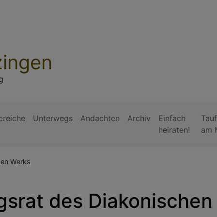
zingen
g
ereiche
Unterwegs
Andachten
Archiv
Einfach
Tauf
heiraten!
am 
hen Werks
gsrat des Diakonischen