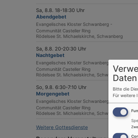
Sa, 8.8. 18-18:30 Uhr
Abendgebet
Evangelisches Kloster Schwanberg -
Communität Casteller Ring
Rödelsee
St. Michaelskirche, Schwanberg
Sa, 8.8. 20-20:30 Uhr
Nachtgebet
Evangelisches Kloster Schwanberg -
Verwe
Communität Casteller Ring
Rödelsee
St. Michaelskirche, Schwanberg
Daten
So, 9.8. 6:30-7:10 Uhr
Bitte die Di
Morgengebet
Für weitere 
Evangelisches Kloster Schwanberg -
Communität Casteller Ring
Fun
Rödelsee
St. Michaelskirche, Schwanberg
Spe
Weitere Gottesdienste
Zwe
Con