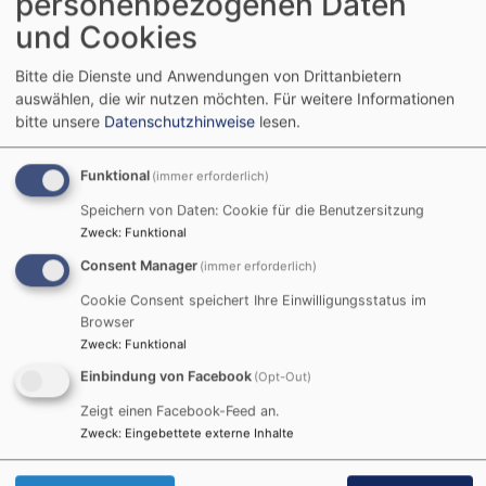
personenbezogenen Daten
Ring
und Cookies
Rödelsee
St. Michaelskirche, Schwanberg
Bitte die Dienste und Anwendungen von Drittanbietern
auswählen, die wir nutzen möchten.
Für weitere Informationen
Sa, 8.8. 18-18:30 Uhr
bitte unsere
Datenschutzhinweise
lesen.
Abendgebet
Evangelisches Kloster Schwanberg - Communität Casteller
Funktional
(immer erforderlich)
Ring
Rödelsee
St. Michaelskirche, Schwanberg
Speichern von Daten: Cookie für die Benutzersitzung
Zweck
:
Funktional
Sa, 8.8. 20-20:30 Uhr
Consent Manager
(immer erforderlich)
Nachtgebet
Cookie Consent speichert Ihre Einwilligungsstatus im
Evangelisches Kloster Schwanberg - Communität Casteller
Browser
Ring
Zweck
:
Funktional
Rödelsee
St. Michaelskirche, Schwanberg
Einbindung von Facebook
(Opt-Out)
Zeigt einen Facebook-Feed an.
Weitere Gottesdienste
Zweck
:
Eingebettete externe Inhalte
Besondere Veranstaltungen