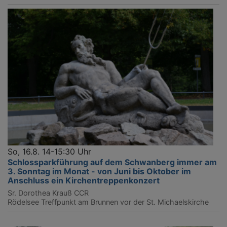
So, 16.8. 14-15:30 Uhr
Schlossparkführung auf dem Schwanberg immer am
3. Sonntag im Monat - von Juni bis Oktober im
Anschluss ein Kirchentreppenkonzert
Sr. Dorothea Krauß CCR
Rödelsee
Treffpunkt am Brunnen vor der St. Michaelskirche