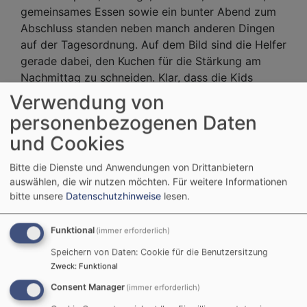
gemeinsames Essen sowie ein bunter Abend zum
Abschluss standen neben manch anderen Dingen
auf der Tagesordnung. Auf dem Bild sind die Helfer
gerade dabei, den Kuchen für die Stärkung am
Nachmittag zu schneiden. Klar, dass die Kids
begeistert dabei waren und zum Abschluss eines
Verwendung von
versprachen: Nächstes Jahr sind wir wieder dabei.
personenbezogenen Daten
und Cookies
Evangelische Jugend
Stadtranderholung
Bitte die Dienste und Anwendungen von Drittanbietern
Diakon Holger Dubowy-Schleyer
auswählen, die wir nutzen möchten.
Für weitere Informationen
Der Kampf gegen den
bitte unsere
Datenschutzhinweise
lesen.
„Schwarzen Ritter“ -
Funktional
(immer erforderlich)
Action-Nachmittag für
Speichern von Daten: Cookie für die Benutzersitzung
Kinder-
Zweck
:
Funktional
Consent Manager
(immer erforderlich)
Am Samstag, den 06. Juli