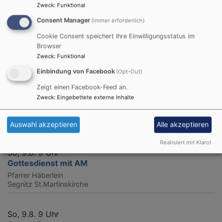
Zweck
:
Funktional
Consent Manager
(immer erforderlich)
Cookie Consent speichert Ihre Einwilligungsstatus im
Browser
Gottesdienste im Dekanat
Zweck
:
Funktional
Einbindung von Facebook
(Opt-Out)
So, 9.8. 6:30-7:10 Uhr
Zeigt einen Facebook-Feed an.
Morgengebet
Zweck
:
Eingebettete externe Inhalte
Evangelisches Kloster Schwanberg - Communität Casteller
Ring
Rödelsee
St. Michaelskirche, Schwanberg
Auswahl akzeptieren
Alle akzeptieren
Realisiert mit Klaro!
So, 9.8. 9 Uhr
Gottesdienst mit AM
Pfarrer Häberlein
Segnitz
St.Martinskirche
So, 9.8. 9 Uhr