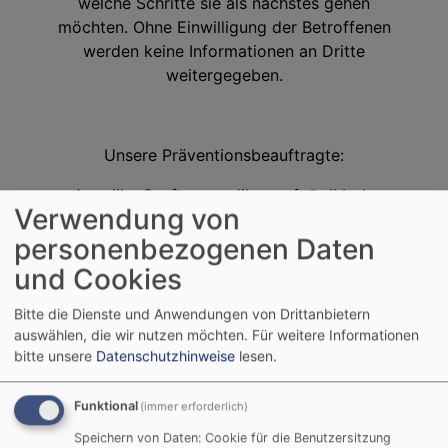
welche Schritte sie als nächstes gehen
möchten. Ohne Einwilligung der Betroffenen
werden keine Informationen an Dritte
weitergegeben.
Unsere Präventionsbeauftragte:
Angelika Senft -
angelika.senft@elkb.de
Verwendung von
personenbezogenen Daten
und Cookies
2025_06_anhang_10.2-interventionsteam.pdf
Bitte die Dienste und Anwendungen von Drittanbietern
auswählen, die wir nutzen möchten.
Für weitere Informationen
557.83 KB
bitte unsere
Datenschutzhinweise
lesen.
Prävention
Schutzkonzept
Aktiv gegen
Funktional
(immer erforderlich)
Missbrauch
Speichern von Daten: Cookie für die Benutzersitzung