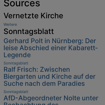
Sources
Vernetzte Kirche
Weitere
Artikel
Sonntagsblatt
über
Vernetzte
Gerhard Polt in Nürnberg: Der
Kirche
leise Abschied einer Kabarett-
Legende
Sonntagsblatt
Ralf Frisch: Zwischen
Biergarten und Kirche auf der
Suche nach dem Paradies
Sonntagsblatt
AfD-Abgeordneter Nolte unter
Beobachtung des