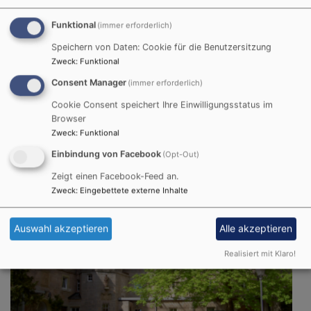
Funktional
(immer erforderlich)
Speichern von Daten: Cookie für die Benutzersitzung
Zweck
:
Funktional
So, 16.8. 17:30-20 Uhr
Consent Manager
(immer erforderlich)
Öffentliches Fränkisches Sänger- und
Musikantentreffen auf dem Schwanberg
Cookie Consent speichert Ihre Einwilligungsstatus im
Sr. Dorothea Krauß CCR
Browser
Rödelsee
St. Michaelskirche, Schwanberg
Zweck
:
Funktional
Einbindung von Facebook
(Opt-Out)
Zeigt einen Facebook-Feed an.
Zweck
:
Eingebettete externe Inhalte
Auswahl akzeptieren
Alle akzeptieren
Realisiert mit Klaro!