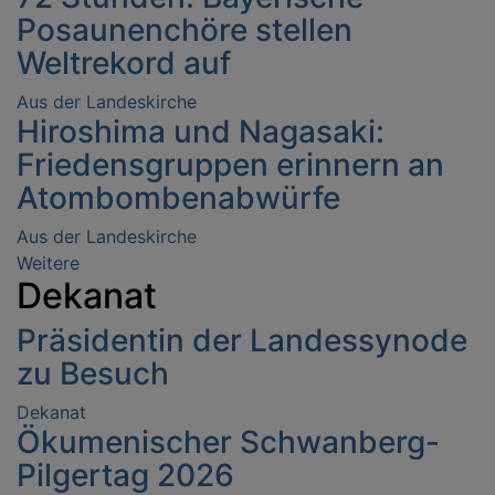
Posaunenchöre stellen
Weltrekord auf
Aus der Landeskirche
Hiroshima und Nagasaki:
Friedensgruppen erinnern an
Atombombenabwürfe
Aus der Landeskirche
Weitere
Artikel
Dekanat
über
Aus
Präsidentin der Landessynode
der
zu Besuch
Landeskirche
Dekanat
Ökumenischer Schwanberg-
Pilgertag 2026