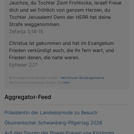
Jauchze, du Tochter Zion! Frohlocke, Israel! Freue
dich und sei fröhlich von ganzem Herzen, du
Tochter Jerusalem! Denn der HERR hat deine
Strafe weggenommen.
Zefanja 3,14-15
Christus ist gekommen und hat im Evangelium
Frieden verkündigt euch, die ihr fern wart, und
Frieden denen, die nahe waren.
Epheser 2,17
© Evangelische Brüder-Unität –
Herrnhuter Brüdergemeine
Weitere Informationen finden Sie
hier
.
Aggregator-Feed
Präsidentin der Landessynode zu Besuch
Ökumenischer Schwanberg-Pilgertag 2026
Auf den Spuren der Power-Frauen von Kitzingen