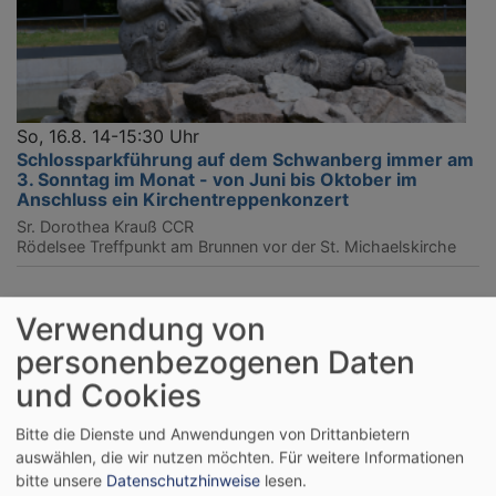
So, 16.8. 14-15:30 Uhr
Schlossparkführung auf dem Schwanberg immer am
3. Sonntag im Monat - von Juni bis Oktober im
Anschluss ein Kirchentreppenkonzert
Sr. Dorothea Krauß CCR
Rödelsee
Treffpunkt am Brunnen vor der St. Michaelskirche
Verwendung von
personenbezogenen Daten
und Cookies
Bitte die Dienste und Anwendungen von Drittanbietern
auswählen, die wir nutzen möchten.
Für weitere Informationen
bitte unsere
Datenschutzhinweise
lesen.