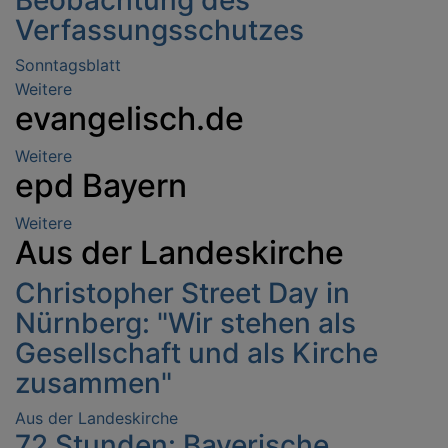
Verfassungsschutzes
Sonntagsblatt
Weitere
Artikel
evangelisch.de
über
Sonntagsblatt
Weitere
Artikel
epd Bayern
über
evangelisch.de
Weitere
Artikel
Aus der Landeskirche
über
epd
Christopher Street Day in
Bayern
Nürnberg: "Wir stehen als
Gesellschaft und als Kirche
zusammen"
Aus der Landeskirche
72 Stunden: Bayerische