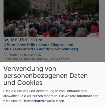
So, 16.8. 17:30-20 Uhr
Öffentliches Fränkisches Sänger- und
Musikantentreffen auf dem Schwanberg
Sr. Dorothea Krauß CCR
Rödelsee
St. Michaelskirche, Schwanberg
Verwendung von
personenbezogenen Daten
und Cookies
Bitte die Dienste und Anwendungen von Drittanbietern
auswählen, die wir nutzen möchten.
Für weitere Informationen
bitte unsere
Datenschutzhinweise
lesen.