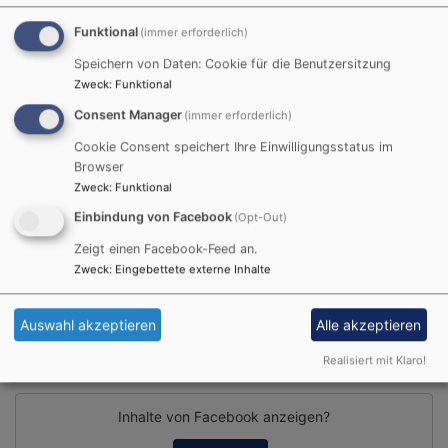
Funktional
(immer erforderlich)
Speichern von Daten: Cookie für die Benutzersitzung
Zweck
:
Funktional
Consent Manager
(immer erforderlich)
Cookie Consent speichert Ihre Einwilligungsstatus im
So, 6.9. 15:30-16:45 Uhr
Browser
Schloss- und Kirchenführung auf dem Schwanberg
Zweck
:
Funktional
Sr. Dorothea Krauß CCR
Einbindung von Facebook
(Opt-Out)
Rödelsee
Treffpunkt am Brunnen vor der St. Michaelskirche
Zeigt einen Facebook-Feed an.
Zweck
:
Eingebettete externe Inhalte
Alle Veranstaltungen
Auswahl akzeptieren
Alle akzeptieren
Facebook Widget
Realisiert mit Klaro!
Inhalte von Facebook anzeigen?