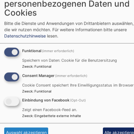
personenbezogenen Daten und
Cookies
Bitte die Dienste und Anwendungen von Drittanbietern auswählen,
die wir nutzen möchten.
Für weitere Informationen bitte unsere
Datenschutzhinweise
lesen.
Funktional
(immer erforderlich)
Speichern von Daten: Cookie für die Benutzersitzung
Zweck
:
Funktional
Consent Manager
(immer erforderlich)
So, 16.8. 17:30-20 Uhr
Cookie Consent speichert Ihre Einwilligungsstatus im Browser
Öffentliches Fränkisches Sänger- und
Zweck
:
Funktional
Musikantentreffen auf dem Schwanberg
Einbindung von Facebook
(Opt-Out)
Sr. Dorothea Krauß CCR
Rödelsee
St. Michaelskirche, Schwanberg
Zeigt einen Facebook-Feed an.
Zweck
:
Eingebettete externe Inhalte
Auswahl akzeptieren
Alle akzeptiere