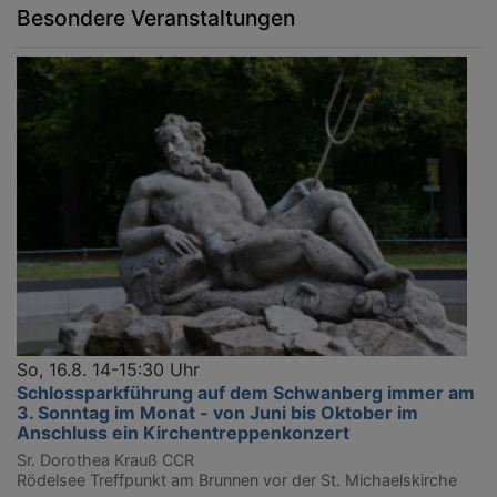
Besondere Veranstaltungen
So, 16.8. 14-15:30 Uhr
Schlossparkführung auf dem Schwanberg immer am
3. Sonntag im Monat - von Juni bis Oktober im
Anschluss ein Kirchentreppenkonzert
Sr. Dorothea Krauß CCR
Rödelsee
Treffpunkt am Brunnen vor der St. Michaelskirche