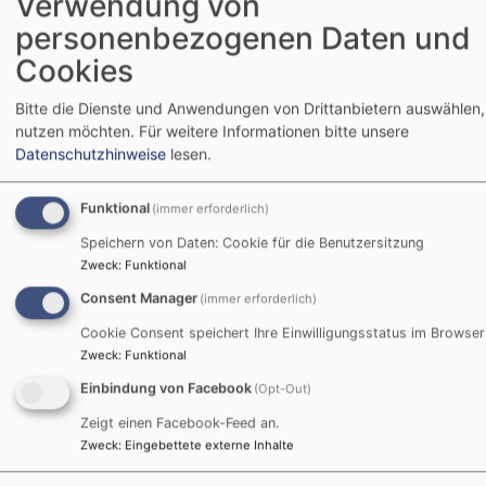
Verwendung von
personenbezogenen Daten und
Facebook Widget
Cookies
Bitte die Dienste und Anwendungen von Drittanbietern auswählen, 
Inhalte von Facebook anzeigen?
nutzen möchten.
Für weitere Informationen bitte unsere
Datenschutzhinweise
lesen.
Ja (einmalig)
Datenschutzeinstellungen verwalten
Funktional
(immer erforderlich)
Speichern von Daten: Cookie für die Benutzersitzung
Zweck
:
Funktional
Consent Manager
(immer erforderlich)
Cookie Consent speichert Ihre Einwilligungsstatus im Browser
Zweck
:
Funktional
Einbindung von Facebook
(Opt-Out)
Zeigt einen Facebook-Feed an.
Zweck
:
Eingebettete externe Inhalte