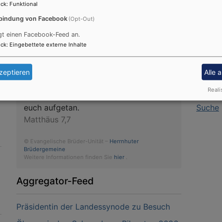
ck
:
Funktional
Tageslosung
bindung von Facebook
(Opt-Out)
https:
gt einen Facebook-Feed an.
Du bist der Gott, der mir hilft; täglich
ck
:
Eingebettete externe Inhalte
Infor
harre ich auf dich.
Psalm 25,5
Kontak
zeptieren
Alle 
Bittet, so wird euch gegeben; suchet,
Impre
Reali
so werdet ihr finden; klopfet an, so wird
Datens
n
euch aufgetan.
Suche
Matthäus 7,7
© Evangelische Brüder-Unität –
Herrnhuter
Brüdergemeine
Weitere Informationen finden Sie
hier
.
Aggregator-Feed
Präsidentin der Landessynode zu Besuch