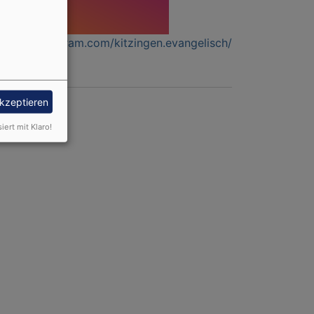
//www.instagram.com/kitzingen.evangelisch/
mationen
t
akzeptieren
ssum
siert mit Klaro!
chutz