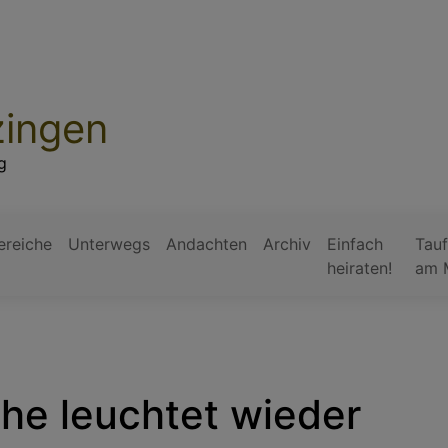
zingen
g
ereiche
Unterwegs
Andachten
Archiv
Einfach
Tauf
heiraten!
am 
che leuchtet wieder