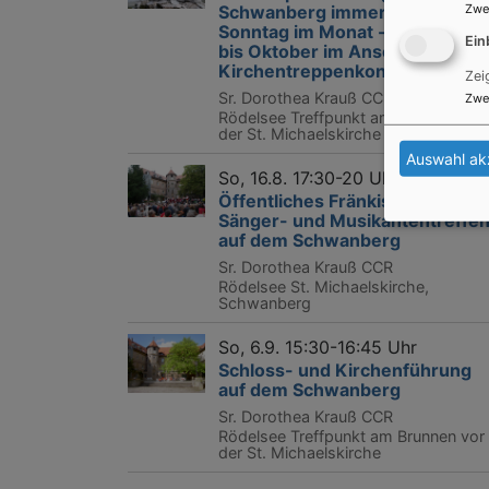
Zwe
Schwanberg immer am 3.
Sonntag im Monat - von Juni
Ein
bis Oktober im Anschluss ein
Kirchentreppenkonzert
Zei
Sr. Dorothea Krauß CCR
Zwe
Rödelsee
Treffpunkt am Brunnen vor
der St. Michaelskirche
Auswahl ak
So, 16.8. 17:30-20 Uhr
Öffentliches Fränkisches
Sänger- und Musikantentreffe
auf dem Schwanberg
Sr. Dorothea Krauß CCR
Rödelsee
St. Michaelskirche,
Schwanberg
So, 6.9. 15:30-16:45 Uhr
Schloss- und Kirchenführung
auf dem Schwanberg
Sr. Dorothea Krauß CCR
Rödelsee
Treffpunkt am Brunnen vor
der St. Michaelskirche