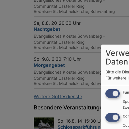
Evangelisches Kloster Schwanberg -
Communität Casteller Ring
Rödelsee
St. Michaelskirche, Schwanberg
Sa, 8.8. 20-20:30 Uhr
Nachtgebet
Evangelisches Kloster Schwanberg -
Communität Casteller Ring
Rödelsee
St. Michaelskirche, Schwanberg
Verwe
So, 9.8. 6:30-7:10 Uhr
Daten
Morgengebet
Bitte die Di
Evangelisches Kloster Schwanberg -
Für weitere 
Communität Casteller Ring
Rödelsee
St. Michaelskirche, Schwanberg
Fun
Weitere Gottesdienste
Spe
Besondere Veranstaltungen
Zwe
Con
So, 16.8. 14-15:30 Uhr
Coo
Schlossparkführung auf dem