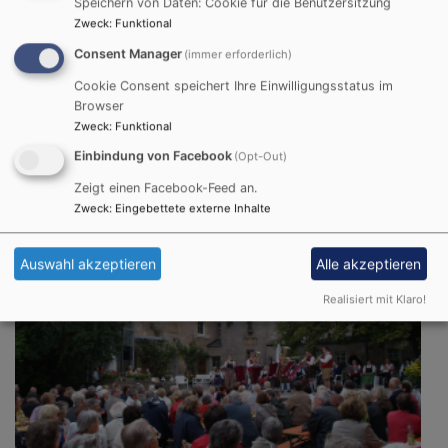
Speichern von Daten: Cookie für die Benutzersitzung
Zweck
:
Funktional
So, 16.8. 14-15:30 Uhr
Consent Manager
(immer erforderlich)
Schlossparkführung auf dem Schwanberg immer am
3. Sonntag im Monat - von Juni bis Oktober im
Cookie Consent speichert Ihre Einwilligungsstatus im
Anschluss ein Kirchentreppenkonzert
Browser
Sr. Dorothea Krauß CCR
Zweck
:
Funktional
Rödelsee
Treffpunkt am Brunnen vor der St. Michaelskirche
Einbindung von Facebook
(Opt-Out)
Zeigt einen Facebook-Feed an.
Zweck
:
Eingebettete externe Inhalte
Auswahl akzeptieren
Alle akzeptieren
Realisiert mit Klaro!