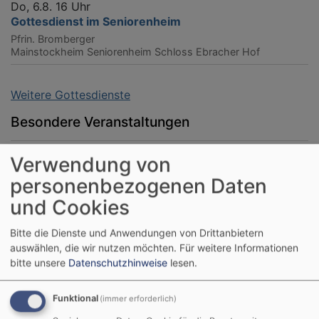
Do, 6.8. 16 Uhr
Gottesdienst im Seniorenheim
Pfrin. Bromberger
Mainstockheim
Seniorenheim Schloss Ebracher Hof
Weitere Gottesdienste
Besondere Veranstaltungen
Verwendung von
personenbezogenen Daten
und Cookies
Bitte die Dienste und Anwendungen von Drittanbietern
auswählen, die wir nutzen möchten.
Für weitere Informationen
bitte unsere
Datenschutzhinweise
lesen.
Funktional
(immer erforderlich)