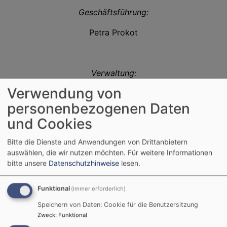
Geschäftsführung:
Petra Prokot
Verwaltung:
Verwendung von
Barbara Langer
personenbezogenen Daten
Leilani Hein
und Cookies
Elke Feld
Bitte die Dienste und Anwendungen von Drittanbietern
auswählen, die wir nutzen möchten.
Für weitere Informationen
bitte unsere
Datenschutzhinweise
lesen.
Kita
Kindergarten
Funktional
(immer erforderlich)
Speichern von Daten: Cookie für die Benutzersitzung
Zweck
:
Funktional