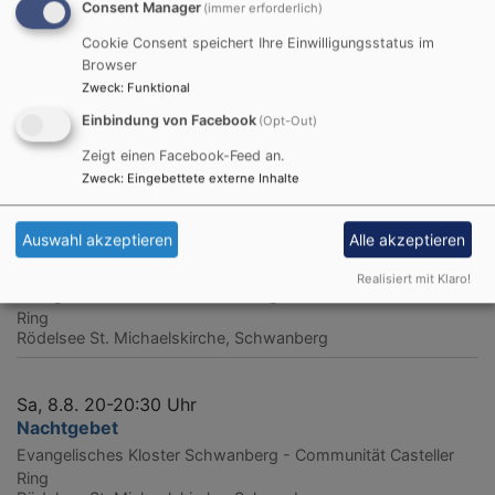
Consent Manager
(immer erforderlich)
Gottesdienste im Dekanat
Cookie Consent speichert Ihre Einwilligungsstatus im
Browser
Sa, 8.8. 12-12:30 Uhr
Zweck
:
Funktional
Mittagsgebet
Einbindung von Facebook
(Opt-Out)
Evangelisches Kloster Schwanberg - Communität Casteller
Zeigt einen Facebook-Feed an.
Ring
Rödelsee
St. Michaelskirche, Schwanberg
Zweck
:
Eingebettete externe Inhalte
Auswahl akzeptieren
Alle akzeptieren
Sa, 8.8. 18-18:30 Uhr
Abendgebet
Realisiert mit Klaro!
Evangelisches Kloster Schwanberg - Communität Casteller
Ring
Rödelsee
St. Michaelskirche, Schwanberg
Sa, 8.8. 20-20:30 Uhr
Nachtgebet
Evangelisches Kloster Schwanberg - Communität Casteller
Ring