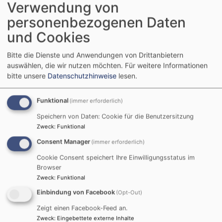
Verwendung von
personenbezogenen Daten
und Cookies
Die Dekanatsfamilienarbeitet bietet Aktionen,
Bitte die Dienste und Anwendungen von Drittanbietern
Unternehmungen und Fortbildungen an.
auswählen, die wir nutzen möchten.
Für weitere Informationen
bitte unsere
Datenschutzhinweise
lesen.
KIRCHENMUSIK
Funktional
(immer erforderlich)
Speichern von Daten: Cookie für die Benutzersitzung
Zweck
:
Funktional
Consent Manager
(immer erforderlich)
Cookie Consent speichert Ihre Einwilligungsstatus im
Browser
Gemeinsames Singen und Musizieren ist ein
Zweck
:
Funktional
besonders lebendiger Teil unseres evangelischen
Einbindung von Facebook
(Opt-Out)
Gemeindelebens.
TROST FINDEN - MEDITATIONSGRUPPE
Zeigt einen Facebook-Feed an.
FÜR TRAUERNDE
Zweck
:
Eingebettete externe Inhalte