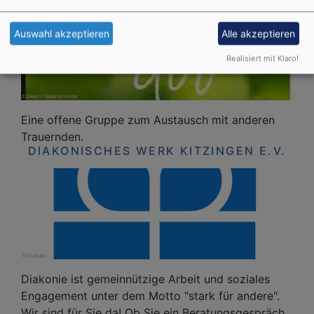
Auswahl akzeptieren
Alle akzeptieren
Realisiert mit Klaro!
Eine offene Gruppe zum Austausch mit anderen
Trauernden.
DIAKONISCHES WERK KITZINGEN E.V.
Diakonie ist gemeinnützige Arbeit und soziales
Engagement unter dem Motto "stark für andere".
Wir sind für Sie da! Ob Sie ein Beratungsgespräch