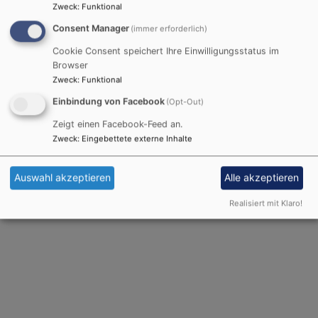
Zweck
:
Funktional
Rödelsee
Treffpunkt am Brunnen vor der St. Michaelskirche
Consent Manager
(immer erforderlich)
Alle Veranstaltungen
Cookie Consent speichert Ihre Einwilligungsstatus im
Browser
Zweck
:
Funktional
Facebook Widget
Einbindung von Facebook
(Opt-Out)
Zeigt einen Facebook-Feed an.
Inhalte von Facebook anzeigen?
Zweck
:
Eingebettete externe Inhalte
Ja (einmalig)
Auswahl akzeptieren
Alle akzeptieren
Datenschutzeinstellungen verwalten
Realisiert mit Klaro!