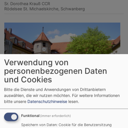
Sr. Dorothea Krauß CCR
Rödelsee
St. Michaelskirche, Schwanberg
Verwendung von
personenbezogenen Daten
und Cookies
Bitte die Dienste und Anwendungen von Drittanbietern
auswählen, die wir nutzen möchten.
Für weitere Informationen
bitte unsere
Datenschutzhinweise
lesen.
So, 6.9. 15:30-16:45 Uhr
Funktional
(immer erforderlich)
Schloss- und Kirchenführung auf dem Schwanberg
Speichern von Daten: Cookie für die Benutzersitzung
Sr. Dorothea Krauß CCR