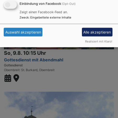
Einbindung von Facebook
(Opt-Out)
Zeigt einen Facebook-Feed an.
Zweck
:
Eingebettete externe Inhalte
Auswahl akzeptieren
Alle akzeptieren
Realisiert mit Klaro!
So, 9.8. 10:15 Uhr
Gottesdienst mit Abendmahl
Gottesdienst
Obernbreit
St. Burkard, Obernbreit