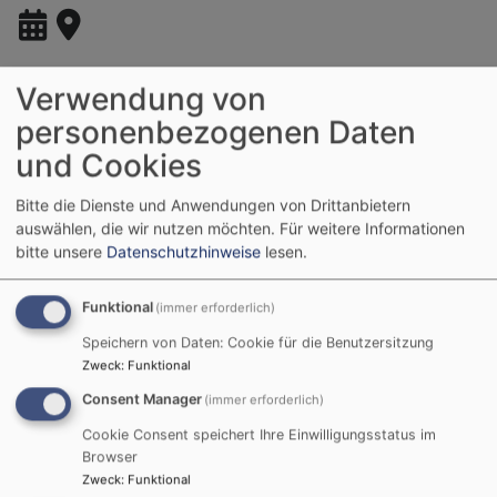
Verwendung von
personenbezogenen Daten
und Cookies
Bitte die Dienste und Anwendungen von Drittanbietern
auswählen, die wir nutzen möchten.
Für weitere Informationen
bitte unsere
Datenschutzhinweise
lesen.
Funktional
(immer erforderlich)
So, 9.8. 10:15 Uhr
Speichern von Daten: Cookie für die Benutzersitzung
Gottesdienst
Zweck
:
Funktional
Prädikant Langer
Neuses am Berg
St. Nicolai Kirche
Consent Manager
(immer erforderlich)
Cookie Consent speichert Ihre Einwilligungsstatus im
Browser
Zweck
:
Funktional