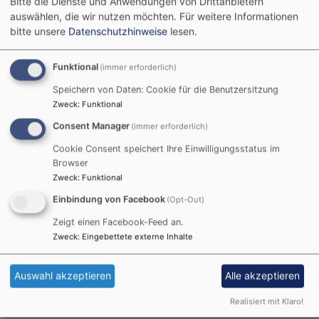
Bitte die Dienste und Anwendungen von Drittanbietern
auswählen, die wir nutzen möchten.
Für weitere Informationen
bitte unsere
Datenschutzhinweise
lesen.
Funktional
(immer erforderlich)
Speichern von Daten: Cookie für die Benutzersitzung
Zweck
:
Funktional
Consent Manager
(immer erforderlich)
Cookie Consent speichert Ihre Einwilligungsstatus im
Browser
Zweck
:
Funktional
Einbindung von Facebook
(Opt-Out)
So, 6.9. 15:30-16:45 Uhr
Zeigt einen Facebook-Feed an.
Schloss- und Kirchenführung auf dem Schwanberg
Zweck
:
Eingebettete externe Inhalte
Sr. Dorothea Krauß CCR
Rödelsee
Treffpunkt am Brunnen vor der St. Michaelskirche
Auswahl akzeptieren
Alle akzeptieren
Alle Veranstaltungen
Realisiert mit Klaro!