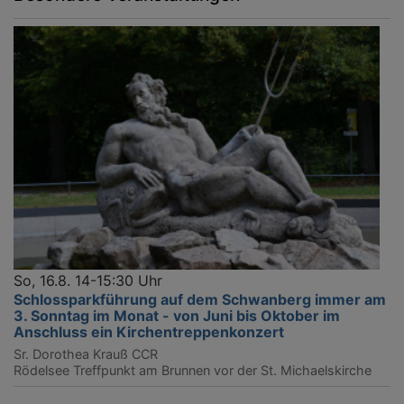
So, 16.8. 14-15:30 Uhr
Schlossparkführung auf dem Schwanberg immer am
3. Sonntag im Monat - von Juni bis Oktober im
Anschluss ein Kirchentreppenkonzert
Sr. Dorothea Krauß CCR
Rödelsee
Treffpunkt am Brunnen vor der St. Michaelskirche