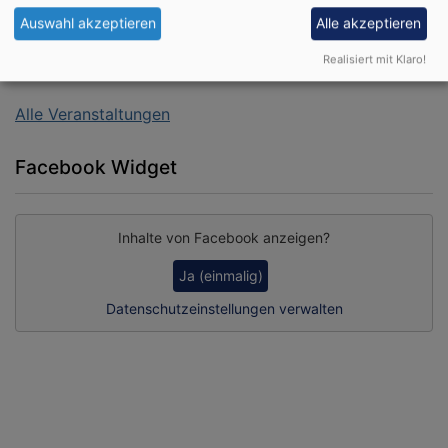
Schloss- und Kirchenführung auf dem Schwanberg
Auswahl akzeptieren
Alle akzeptieren
Sr. Dorothea Krauß CCR
Rödelsee
Treffpunkt am Brunnen vor der St. Michaelskirche
Realisiert mit Klaro!
Alle Veranstaltungen
Facebook Widget
Inhalte von Facebook anzeigen?
Ja (einmalig)
Datenschutzeinstellungen verwalten