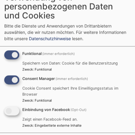
Öffentliches Fränkisches Sänger- und
personenbezogenen Daten
Musikantentreffen auf dem Schwanberg
und Cookies
Sr. Dorothea Krauß CCR
Rödelsee
St. Michaelskirche, Schwanberg
Bitte die Dienste und Anwendungen von Drittanbietern
auswählen, die wir nutzen möchten.
Für weitere Informationen
bitte unsere
Datenschutzhinweise
lesen.
Funktional
(immer erforderlich)
Speichern von Daten: Cookie für die Benutzersitzung
Zweck
:
Funktional
Consent Manager
(immer erforderlich)
Cookie Consent speichert Ihre Einwilligungsstatus im
Browser
Zweck
:
Funktional
Einbindung von Facebook
(Opt-Out)
Zeigt einen Facebook-Feed an.
Zweck
:
Eingebettete externe Inhalte
So, 6.9. 15:30-16:45 Uhr