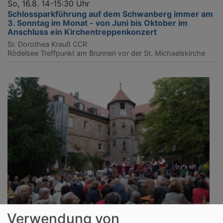
So, 16.8. 14-15:30 Uhr
Schlossparkführung auf dem Schwanberg immer am
3. Sonntag im Monat - von Juni bis Oktober im
Anschluss ein Kirchentreppenkonzert
Sr. Dorothea Krauß CCR
Rödelsee
Treffpunkt am Brunnen vor der St. Michaelskirche
Verwendung von
So, 16.8. 17:30-20 Uhr