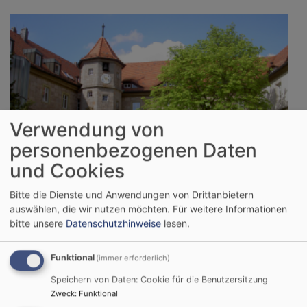
Verwendung von
personenbezogenen Daten
und Cookies
Bitte die Dienste und Anwendungen von Drittanbietern
auswählen, die wir nutzen möchten.
Für weitere Informationen
bitte unsere
Datenschutzhinweise
lesen.
So, 6.9. 15:30-16:45 Uhr
Schloss- und Kirchenführung auf dem Schwanberg
Funktional
(immer erforderlich)
Sr. Dorothea Krauß CCR
Rödelsee
Treffpunkt am Brunnen vor der St. Michaelskirche
Speichern von Daten: Cookie für die Benutzersitzung
Zweck
:
Funktional