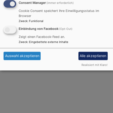
Consent Manager
Alle Veranstaltungen
(immer erforderlich)
Cookie Consent speichert Ihre Einwilligungsstatus im
Facebook Widget
Browser
Zweck
:
Funktional
Einbindung von Facebook
(Opt-Out)
Inhalte von Facebook anzeigen?
Zeigt einen Facebook-Feed an.
Zweck
:
Eingebettete externe Inhalte
Ja (einmalig)
Datenschutzeinstellungen verwalten
Auswahl akzeptieren
Alle akzeptieren
Realisiert mit Klaro!