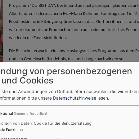
Programm "DU BIST DA", bestehend aus tiefgründigen, glaubensstarke
Albertshöfer Liedermacherin Eva-Maria Klöhr am Sonntag, den 16. Mä
Friedenskirche in Kitzingen spüren lassen, dass Gott bei ihnen ist und 
will der ökumenische Frauenchor ihnen auch ein musikalisches Erlebnis
wieder in die Zuversicht finden.
Die Besucher erwartet ein abwechslungsreiches Programm aus dem R
und ein Gemeinschaftserlebnis, das noch lange nachwirken soll.
ndung von personenbezogenen
Das Konzert in der Friedenskirche (Martin-Luther-Straße 4, Kitzingen-Si
 und Cookies
Stelle bittet der Chor wieder um Spenden für bedürftige Kinder.
enste und Anwendungen von Drittanbietern auswählen, die wir nutze
Informationen bitte unsere
Datenschutzhinweise
lesen.
ktional
(immer erforderlich)
ichern von Daten: Cookie für die Benutzersitzung
ck
:
Funktional
sent Manager