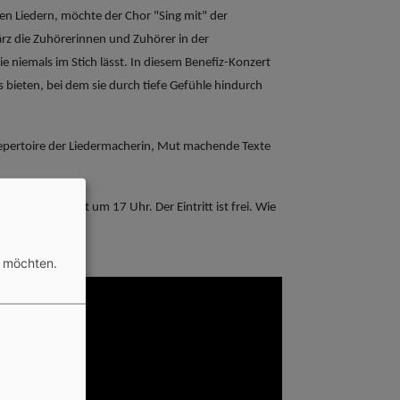
n Liedern, möchte der Chor "Sing mit" der
rz die Zuhörerinnen und Zuhörer in der
sie niemals im Stich lässt. In diesem Benefiz-Konzert
 bieten, bei dem sie durch tiefe Gefühle hindurch
epertoire der Liedermacherin, Mut machende Texte
edlung) beginnt um 17 Uhr. Der Eintritt ist frei. Wie
n möchten.