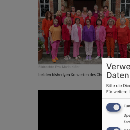
Verwe
Bildrechte
Eva-Maria Klöhr
Daten
bei den bisherigen Konzerten des Chores an gleicher 
Bitte die Di
Für weitere 
Fun
Spe
Zwe
Con