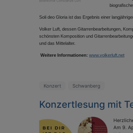
Bildrechte
Constanze Luft
biografisch
Soli deo Gloria ist das Ergebnis einer langjährig
Volker Luft, dessen Gitarrenbearbeitungen, Komp
schönsten Komposition und Gitarrenbearbeitungen
und das Mittelalter.
Weitere Informationen:
www.volkerluft.net
Konzert
Schwanberg
Konzertlesung mit T
Herzlich
Am 9. Ap