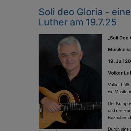
Soli deo Gloria - ein
Luther am 19.7.25
„Soli Deo 
Musikalis
19. Juli 
Volker Luf
V
olker Luft
die Musik u
Der Komposit
und der Ren
Bezaubernde
Durch eine g