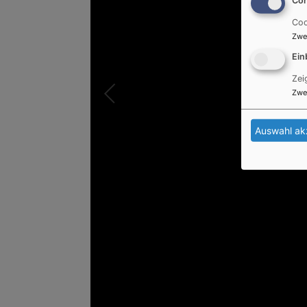
Coo
Zwe
Ein
Zei
Zwe
Auswahl ak