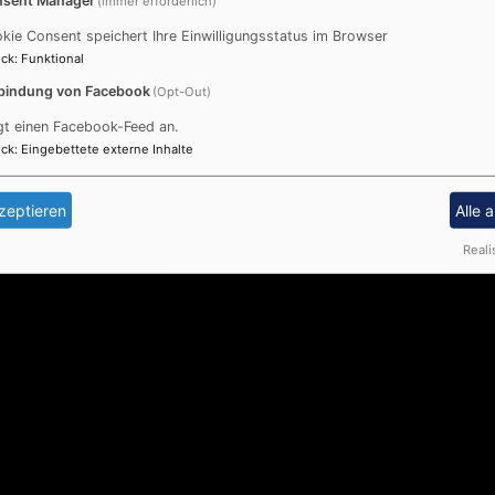
(immer erforderlich)
kie Consent speichert Ihre Einwilligungsstatus im Browser
ck
:
Funktional
bindung von Facebook
(Opt-Out)
gt einen Facebook-Feed an.
ck
:
Eingebettete externe Inhalte
zeptieren
Alle 
Reali