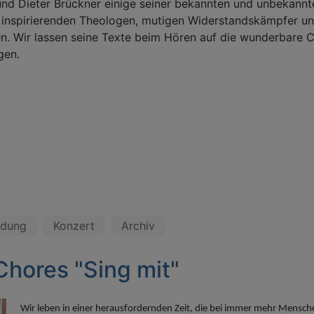
nd Dieter Brückner einige seiner bekannten und unbekannt
 inspirierenden Theologen, mutigen Widerstandskämpfer un
n. Wir lassen seine Texte beim Hören auf die wunderbare 
gen.
ldung
Konzert
Archiv
Chores "Sing mit"
Wir leben in einer herausfordernden Zeit, die bei immer mehr Mensche