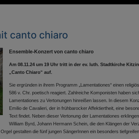
t canto chiaro
Ensemble-Konzert von canto chiaro
Am 08.11.24 um 19 Uhr tritt in der ev. luth. Stadtkirche Kit
„Canto Chiaro“ auf.
Sie ergründen in ihrem Programm „Lamentationes“ einen religiö
586 v. Chr. poetisch reagiert. Zahlreiche Komponisten haben s
Lamentationes zu Vertonungen hinreißen lassen. In diesem Konze
Emilio de Cavalieri, der in frühbarocker Affektiertheit, eine be
Text findet. Neben dieser Vertonung der Lamentationes erklinge
William Byrd, Johann Hermann Schein, die den Klängen der Verz
gel gestalten die fünf jungen SängerInnen ein besonders tiefgreif