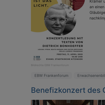
Krämer u
an einen
Gläubige
nachklin
Bildrechte
EBW Frankenforum
EBW Frankenforum
Erwachsenenbi
Benefizkonzert des 