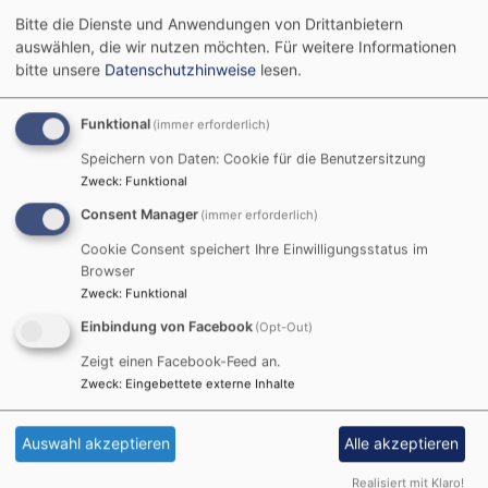
Bitte die Dienste und Anwendungen von Drittanbietern
auswählen, die wir nutzen möchten.
Für weitere Informationen
bitte unsere
Datenschutzhinweise
lesen.
Funktional
(immer erforderlich)
Speichern von Daten: Cookie für die Benutzersitzung
Zweck
:
Funktional
Consent Manager
(immer erforderlich)
Cookie Consent speichert Ihre Einwilligungsstatus im
Browser
So, 16.8. 17:30-20 Uhr
Zweck
:
Funktional
Öffentliches Fränkisches Sänger- und
Einbindung von Facebook
Musikantentreffen auf dem Schwanberg
(Opt-Out)
Sr. Dorothea Krauß CCR
Zeigt einen Facebook-Feed an.
Rödelsee
St. Michaelskirche, Schwanberg
Zweck
:
Eingebettete externe Inhalte
Auswahl akzeptieren
Alle akzeptieren
Realisiert mit Klaro!