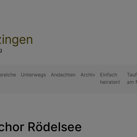
zingen
g
ereiche
Unterwegs
Andachten
Archiv
Einfach
Tauf
heiraten!
am 
chor Rödelsee