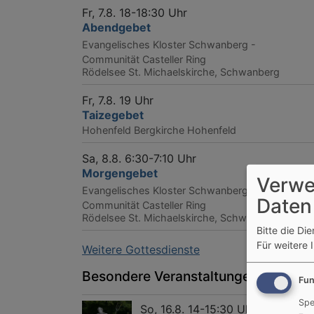
Fr, 7.8. 18-18:30 Uhr
Abendgebet
Evangelisches Kloster Schwanberg -
Communität Casteller Ring
Rödelsee
St. Michaelskirche, Schwanberg
Fr, 7.8. 19 Uhr
Taizegebet
Hohenfeld
Bergkirche Hohenfeld
Sa, 8.8. 6:30-7:10 Uhr
Morgengebet
Verwe
Evangelisches Kloster Schwanberg -
Daten
Communität Casteller Ring
Rödelsee
St. Michaelskirche, Schwanberg
Bitte die Di
Für weitere 
Weitere Gottesdienste
Besondere Veranstaltungen
Fun
Spe
So, 16.8. 14-15:30 Uhr