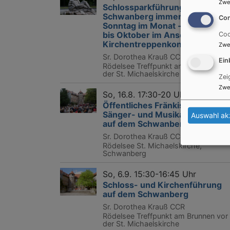
Zwe
Schlossparkführung auf dem
Schwanberg immer am 3.
Con
Sonntag im Monat - von Juni
bis Oktober im Anschluss ein
Coo
Kirchentreppenkonzert
Zwe
Sr. Dorothea Krauß CCR
Ein
Rödelsee
Treffpunkt am Brunnen vor
der St. Michaelskirche
Zei
Zwe
So, 16.8. 17:30-20 Uhr
Öffentliches Fränkisches
Sänger- und Musikantentreffe
Auswahl ak
auf dem Schwanberg
Sr. Dorothea Krauß CCR
Rödelsee
St. Michaelskirche,
Schwanberg
So, 6.9. 15:30-16:45 Uhr
Schloss- und Kirchenführung
auf dem Schwanberg
Sr. Dorothea Krauß CCR
Rödelsee
Treffpunkt am Brunnen vor
der St. Michaelskirche