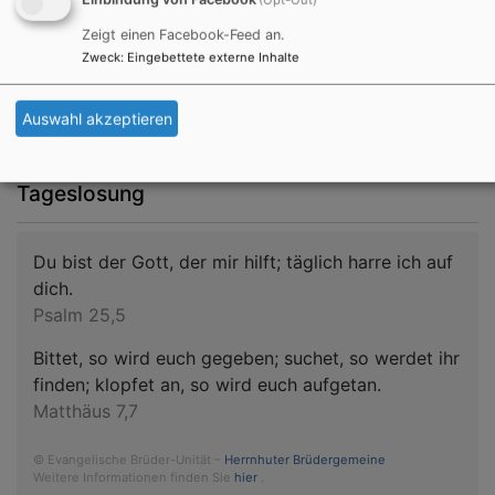
(Opt-Out)
Zeigt einen Facebook-Feed an.
Zweck
:
Eingebettete externe Inhalte
Auswahl akzeptieren
Tageslosung
Du bist der Gott, der mir hilft; täglich harre ich auf
dich.
Psalm 25,5
Bittet, so wird euch gegeben; suchet, so werdet ihr
finden; klopfet an, so wird euch aufgetan.
Matthäus 7,7
© Evangelische Brüder-Unität –
Herrnhuter Brüdergemeine
Weitere Informationen finden Sie
hier
.