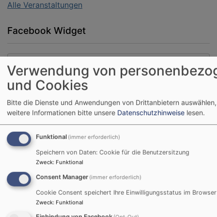
Alle Veranstaltungen
Facebook Widget
Inhalte von Facebook anzeigen?
Verwendung von personenbezo
und Cookies
Ja (einmalig)
Datenschutzeinstellungen verwalten
Bitte die Dienste und Anwendungen von Drittanbietern auswählen,
weitere Informationen bitte unsere
Datenschutzhinweise
lesen.
Funktional
(immer erforderlich)
Speichern von Daten: Cookie für die Benutzersitzung
Zweck
:
Funktional
Consent Manager
(immer erforderlich)
Cookie Consent speichert Ihre Einwilligungsstatus im Browser
Zweck
:
Funktional
Einbindung von Facebook