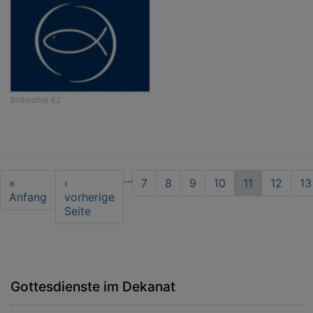
Bildrechte
EJ
Seitennummerierung
…
First
«
Vorherige
‹
Seite
7
Seite
8
Seite
9
Seite
10
Aktuelle
11
Seite
12
Se
13
page
Anfang
Seite
vorherige
Seite
Seite
Gottesdienste im Dekanat