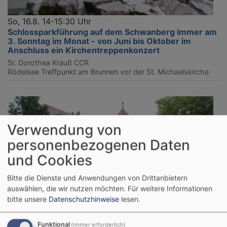
So, 16.8. 14-15:30 Uhr
Schlossparkführung auf dem Schwanberg immer am
3. Sonntag im Monat - von Juni bis Oktober im
Anschluss ein Kirchentreppenkonzert
Sr. Dorothea Krauß CCR
Rödelsee
Treffpunkt am Brunnen vor der St. Michaelskirche
Verwendung von
personenbezogenen Daten
und Cookies
Bitte die Dienste und Anwendungen von Drittanbietern
auswählen, die wir nutzen möchten.
Für weitere Informationen
bitte unsere
Datenschutzhinweise
lesen.
Funktional
(immer erforderlich)