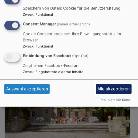
So, 16.8. 17:30-20 Uhr
Speichern von Daten: Cookie für die Benutzersitzung
Öffentliches Fränkisches Sänger- und
Zweck
:
Funktional
Musikantentreffen auf dem Schwanberg
Consent Manager
(immer erforderlich)
Sr. Dorothea Krauß CCR
Rödelsee
St. Michaelskirche, Schwanberg
Cookie Consent speichert Ihre Einwilligungsstatus im
Browser
Zweck
:
Funktional
Einbindung von Facebook
(Opt-Out)
Zeigt einen Facebook-Feed an.
Zweck
:
Eingebettete externe Inhalte
Auswahl akzeptieren
Alle akzeptieren
Realisiert mit Klaro!