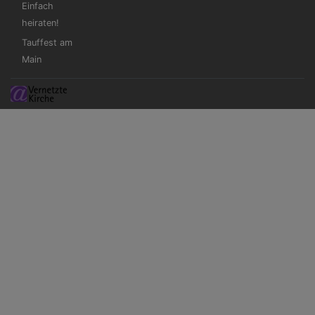
Einfach
heiraten!
Tauffest am
Main