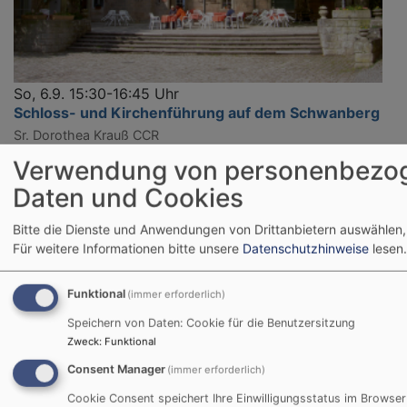
So, 6.9. 15:30-16:45 Uhr
Schloss- und Kirchenführung auf dem Schwanberg
Sr. Dorothea Krauß CCR
Rödelsee
Treffpunkt am Brunnen vor der St. Michaelskirche
Verwendung von personenbezo
Daten und Cookies
Alle Veranstaltungen
Bitte die Dienste und Anwendungen von Drittanbietern auswählen,
Für weitere Informationen bitte unsere
Datenschutzhinweise
lesen.
Facebook Widget
Funktional
(immer erforderlich)
Inhalte von Facebook anzeigen?
Speichern von Daten: Cookie für die Benutzersitzung
Zweck
:
Funktional
Ja (einmalig)
Consent Manager
(immer erforderlich)
Datenschutzeinstellungen verwalten
Cookie Consent speichert Ihre Einwilligungsstatus im Browser