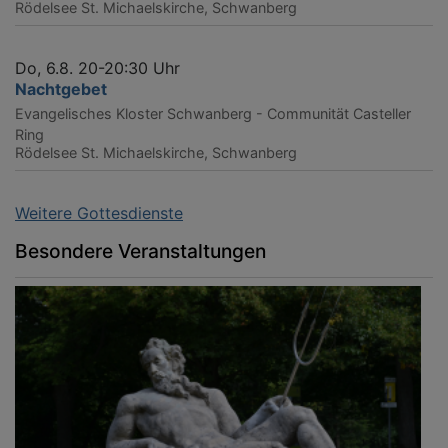
Rödelsee
St. Michaelskirche, Schwanberg
Do, 6.8. 20-20:30 Uhr
Nachtgebet
Evangelisches Kloster Schwanberg - Communität Casteller
Ring
Rödelsee
St. Michaelskirche, Schwanberg
Weitere Gottesdienste
Besondere Veranstaltungen