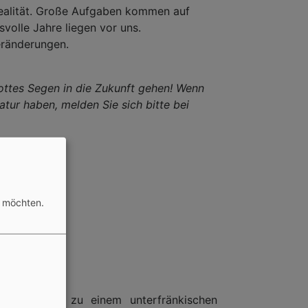
ealität. Große Aufgaben kommen auf
olle Jahre liegen vor uns.
ränderungen.
ottes Segen in die Zukunft gehen! Wenn
atur haben, melden Sie sich bitte bei
n möchten.
a Bornowski zu einem unterfränkischen