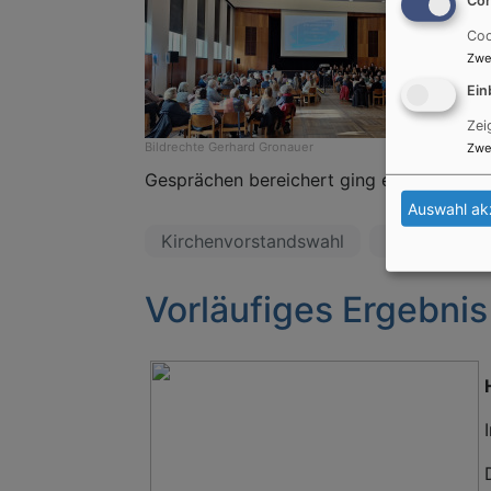
Coo
Zwe
Ein
Zei
Bildrechte
Gerhard Gronauer
Zwe
Gesprächen bereichert ging es in die Hei
Auswahl ak
Kirchenvorstandswahl
Kandidaten
Vorläufiges Ergebni