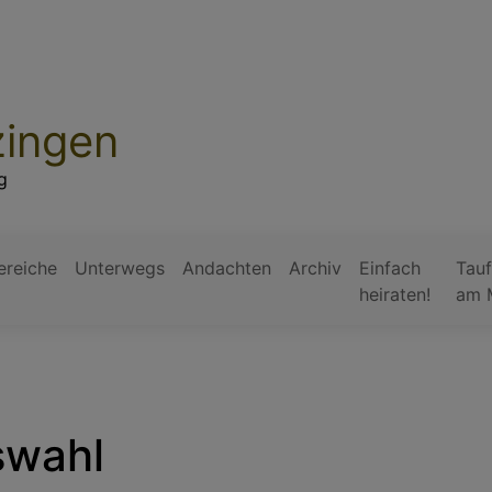
zingen
g
ereiche
Unterwegs
Andachten
Archiv
Einfach
Tauf
heiraten!
am 
swahl