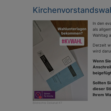
Kirchenvorstandswah
In den ev
als allge
Wahltag a
Derzeit w
wird daru
Wenn Sie 
Anschrei
beigefüg
Sollten S
dieser St
Ihrem Wa
Bildrechte
Dekanat KT