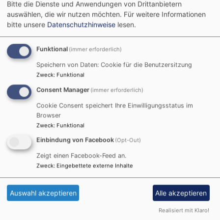
Bitte die Dienste und Anwendungen von Drittanbietern
auswählen, die wir nutzen möchten.
Für weitere Informationen
bitte unsere
Datenschutzhinweise
lesen.
Funktional
(immer erforderlich)
Speichern von Daten: Cookie für die Benutzersitzung
Zweck
:
Funktional
Consent Manager
(immer erforderlich)
Cookie Consent speichert Ihre Einwilligungsstatus im
Browser
Zweck
:
Funktional
Einbindung von Facebook
(Opt-Out)
So, 16.8. 17:30-20 Uhr
Zeigt einen Facebook-Feed an.
Öffentliches Fränkisches Sänger- und
Zweck
:
Eingebettete externe Inhalte
Musikantentreffen auf dem Schwanberg
Sr. Dorothea Krauß CCR
Rödelsee
St. Michaelskirche, Schwanberg
Auswahl akzeptieren
Alle akzeptieren
Realisiert mit Klaro!