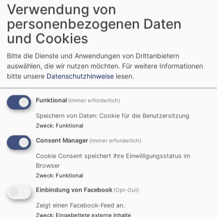
Kinder also eine Zeit voller Erlebnisse. Wir sind
Verwendung von
dankbar für die Unterstützung der Eltern, die uns
personenbezogenen Daten
bei diesen Freizeiten vertrauen, sowie für das
und Cookies
Engagement unserer Ehrenamtlichen
Jugendleiter_innen, die diese wertvollen
Bitte die Dienste und Anwendungen von Drittanbietern
Erfahrungen erst möglich machen. Wir freuen uns
auswählen, die wir nutzen möchten.
Für weitere Informationen
schon jetzt auf die kommenden Sommerferien und
bitte unsere
Datenschutzhinweise
lesen.
all die Abenteuer, die sie für unsere Evangelische
Jugend im Dekanat Kitzingen bereithalten werden.
Funktional
(immer erforderlich)
Möge Gottes Segen weiterhin über unseren
Speichern von Daten: Cookie für die Benutzersitzung
Jugendlichen und Kindern sein.
Zweck
:
Funktional
Herzliche Grüße, Diakon Sascha Kuntze,
Consent Manager
(immer erforderlich)
Evangelische Jugend
Cookie Consent speichert Ihre Einwilligungsstatus im
Browser
Zweck
:
Funktional
Einbindung von Facebook
(Opt-Out)
Zeigt einen Facebook-Feed an.
Zweck
:
Eingebettete externe Inhalte