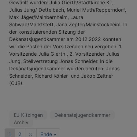
Gewählt wurden: Julia Gierth/Stadtkirche KT,
Julius Jung/ Dettelbach, Muriel Muth/Repperndorf,
Max Jäger/Mainbernheim, Laura
Schwab/Marktsteft, Jana Zepter/Mainstockheim. In
der konstituierenden Sitzung der
Dekanatsjugendkammer am 20.12.2022 konnten
wir die Posten der Vorsitzenden neu vergeben: 1.
Vorsitzende Julia Gierth , 2. Vorsitzender Julius
Jung, Stellvertretung Jonas Schneider. In die
Dekanatsjugendkammer wurden berufen: Jonas
Schneider, Richard Köhler und Jakob Zeltner
(CJB).
EJ Kitzingen
Dekanatsjugendkammer
Archiv
Seitennummerierung
Aktuelle
1
Seite
2
Nächste
››
Last
Ende »