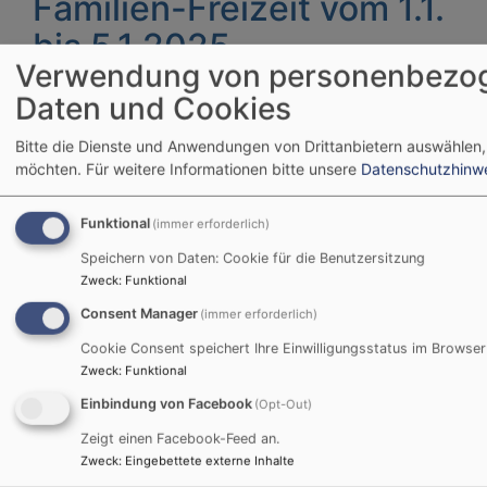
Familien-Freizeit vom 1.1.
bis 5.1.2025
Verwendung von personenbezo
Daten und Cookies
Die Familienarbeit des
Dekanats und die evang.
Bitte die Dienste und Anwendungen von Drittanbietern auswählen,
Jugend lädt dich und
möchten.
Für weitere Informationen bitte unsere
Datenschutzhinw
deine Familie zu einer
unvergesslichen
Funktional
(immer erforderlich)
Winterfreizeit in
Speichern von Daten: Cookie für die Benutzersitzung
Ruhpolding ein.
Zweck
:
Funktional
Consent Manager
(immer erforderlich)
Es wird ein vielfältiges
Cookie Consent speichert Ihre Einwilligungsstatus im Browser
Rahmenprogramm
Zweck
:
Funktional
geboten.
Einbindung von Facebook
(Opt-Out)
Bildrechte
EJ
weitere Informationen:
Zeigt einen Facebook-Feed an.
Zweck
:
Eingebettete externe Inhalte
Evang. Jugend: